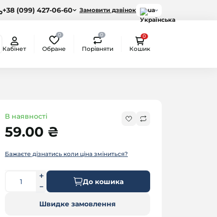
+38 (099) 427-06-60
Замовити дзвінок
ua
0
0
0
Обране
Порівняти
Кабінет
Кошик
В наявності
59.00 ₴
Бажаєте дізнатись коли ціна зміниться?
До кошика
Швидке замовлення