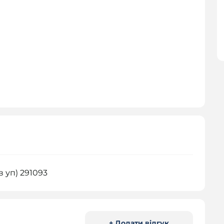
в уп) 291093
+ Додати відгук