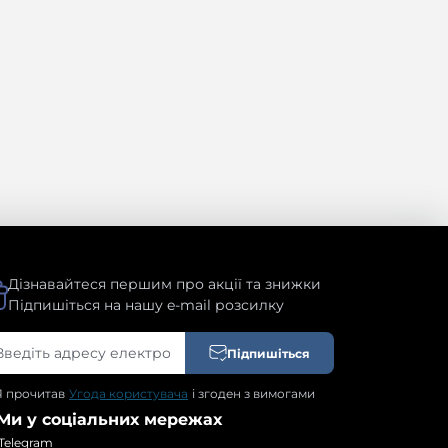
Дізнавайтеся першим про акції та знижки
Підпишіться на нашу e-mail розсилку
Підпишіться
Я прочитав
Угода користувача
і згоден з вимогами
Ми у соціальних мережах
Telegram