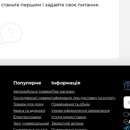
 станьте першим і задайте своє питання.
Популярне
Інформація
Автомобільні товари
Про магазин
Господарські товари
Інформація про доставку та оплату
Товари для дому
Повернення та обмін
Краса та здоров'я
Умови оформлення замовлення
Електротовари
Угода користувача
Тент універсальний
Зворотній зв’язок
Скатертина на стіл
Повернення товару