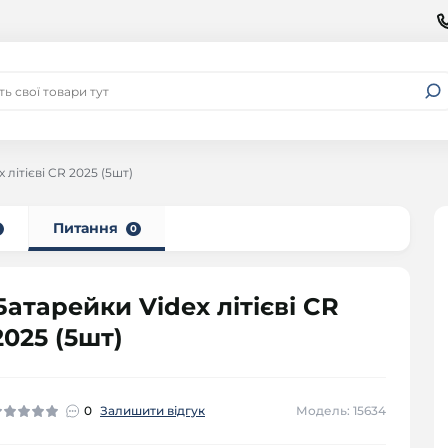
 літієві CR 2025 (5шт)
Питання
0
Батарейки Videx літієві CR
2025 (5шт)
0
Залишити відгук
Модель: 15634