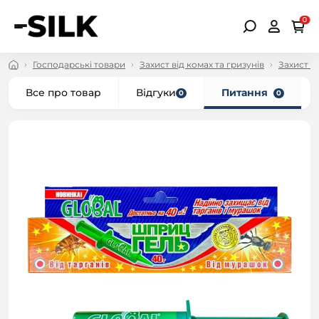
0
Господарські товари
Захист від комах та гризунів
Захист в
Все про товар
Відгуки
Питання
0
0