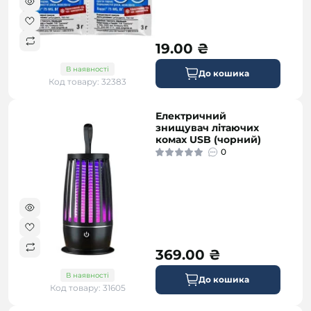
19.00 ₴
В наявності
До кошика
Код товару: 32383
Електричний
знищувач літаючих
комах USB (чорний)
0
369.00 ₴
В наявності
До кошика
Код товару: 31605