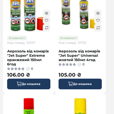
В наявності
В наявності
Код товару: 32537
Код товару: 31730
Аерозоль від комарів
Аерозоль від комарів
"Jet Super" Extreme
"Jet Super" Universal
оранжевий 150мл
жовтий 150мл 4год
6год
0
0
106.00 ₴
105.00 ₴
До кошика
До кошика