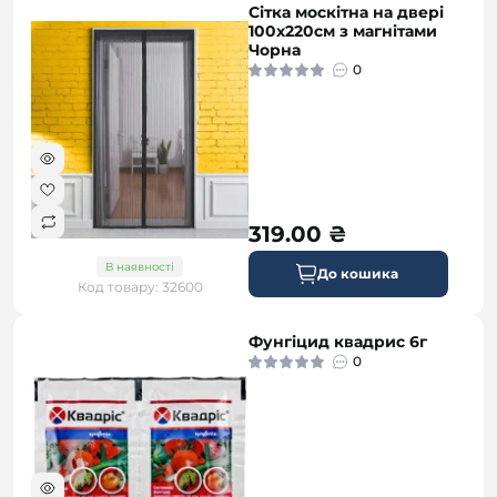
Сітка москітна на двері
100х220см з магнітами
Чорна
0
319.00 ₴
В наявності
До кошика
Код товару: 32600
Фунгіцид квадрис 6г
0