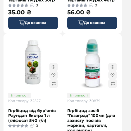
тарганів і мурах 30гр
тарганів і мурах 40гр
0
0
35.00 ₴
56.00 ₴
До кошика
До кошика
В наявності
В наявності
Код товару: 32527
Код товару: 30879
Гербіцид від бур’янів
Гербіцид засіб
Раундап Екстра 1 л
"Гезаград" 100мл (для
(гліфосат 540 г/л)
захисту посівів
моркви, картоплі,
0
коріандру)