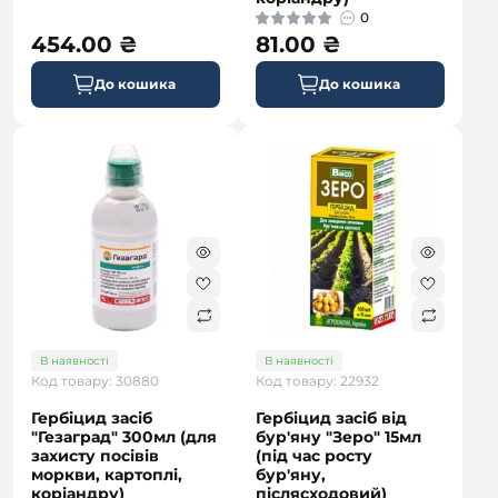
0
454.00 ₴
81.00 ₴
До кошика
До кошика
В наявності
В наявності
Код товару: 30880
Код товару: 22932
Гербіцид засіб
Гербіцид засіб від
"Гезаград" 300мл (для
бур'яну "Зеро" 15мл
захисту посівів
(під час росту
моркви, картоплі,
бур'яну,
коріандру)
післясходовий)