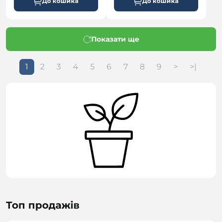
До кошика
До кошика
Показати ще
1
2
3
4
5
6
7
8
9
>
>|
Топ продажів