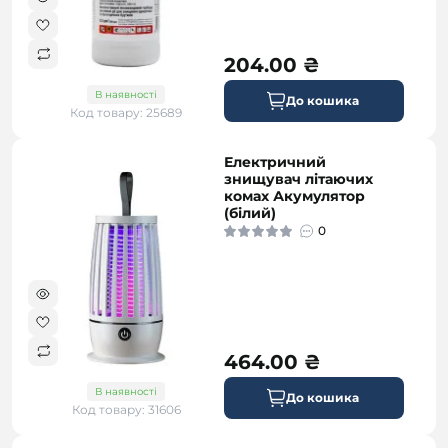
204.00 ₴
В наявності
До кошика
Код товару: 25689
Електричний
безкоштовна
знищувач літаючих
комах Акумулятор
(білий)
0
464.00 ₴
В наявності
До кошика
Код товару: 31606