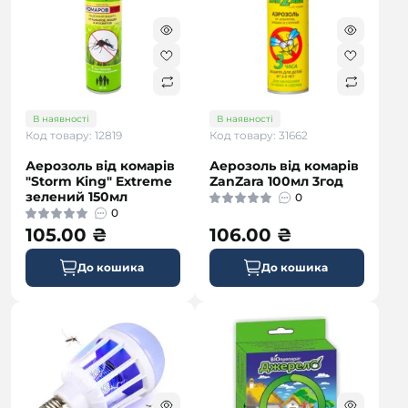
В наявності
В наявності
Код товару: 12819
Код товару: 31662
Аерозоль від комарів
Аерозоль від комарів
"Storm King" Extreme
ZanZara 100мл 3год
зелений 150мл
0
0
105.00 ₴
106.00 ₴
До кошика
До кошика