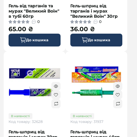
Гель від тарганів та
Гель-шприц від
мурах "Великий Воїн"
тарганів і мурах
в тубі 60гр
"Великий Воїн" 30гр
0
0
65.00 ₴
36.00 ₴
До кошика
До кошика
В наявності
В наявності
Код товару: 32628
Код товару: 31937
Гель-шприц від
Гель-шприц від