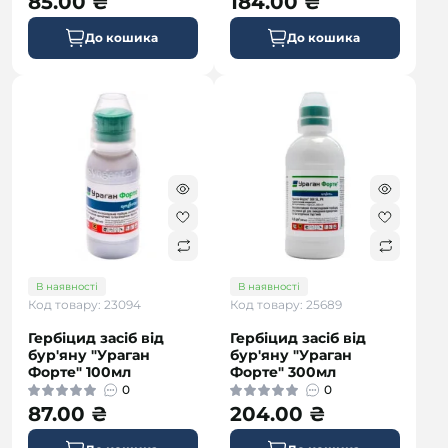
85.00 ₴
184.00 ₴
До кошика
До кошика
В наявності
В наявності
Код товару: 23094
Код товару: 25689
Гербіцид засіб від
Гербіцид засіб від
бур'яну "Ураган
бур'яну "Ураган
Форте" 100мл
Форте" 300мл
0
0
87.00 ₴
204.00 ₴