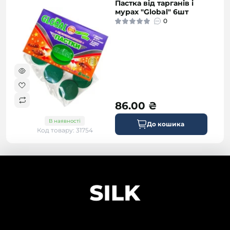
Пастка від тарганів і
мурах "Global" 6шт
0
86.00 ₴
В наявності
До кошика
Код товару: 31754