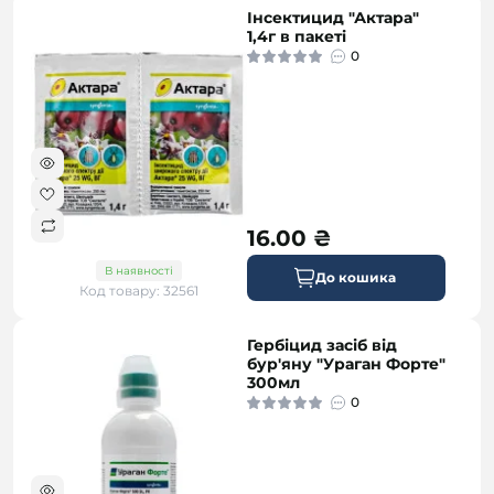
Інсектицид "Актара"
1,4г в пакеті
0
16.00 ₴
В наявності
До кошика
Код товару: 32561
Гербіцид засіб від
бур'яну "Ураган Форте"
300мл
0