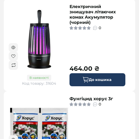
Електричний
знищувач літаючих
комах Акумулятор
(чорний)
0
464.00 ₴
В наявності
До кошика
Код товару: 31604
Фунгіцид хорус 3г
0