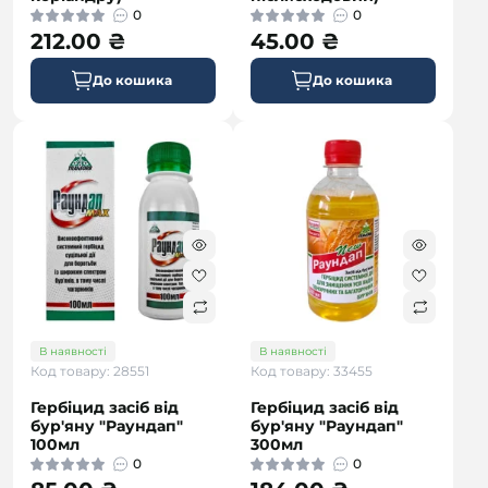
0
0
212.00 ₴
45.00 ₴
До кошика
До кошика
В наявності
В наявності
Код товару: 28551
Код товару: 33455
Гербіцид засіб від
Гербіцид засіб від
бур'яну "Раундап"
бур'яну "Раундап"
100мл
300мл
0
0