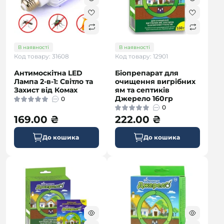
В наявності
В наявності
Код товару: 31608
Код товару: 12901
Антимоскітна LED
Біопрепарат для
Лампа 2-в-1: Світло та
очищення вигрібних
Захист від Комах
ям та септиків
Джерело 160гр
0
0
169.00 ₴
222.00 ₴
До кошика
До кошика