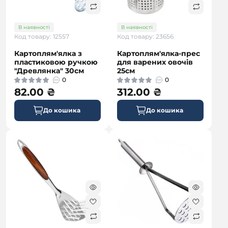
В наявності
В наявності
Код товару: 12557
Код товару: 23656
Картоплям'ялка з
Картоплям'ялка-прес
пластиковою ручкою
для варених овочів
"Древлянка" 30см
25см
0
0
82.00 ₴
312.00 ₴
До кошика
До кошика