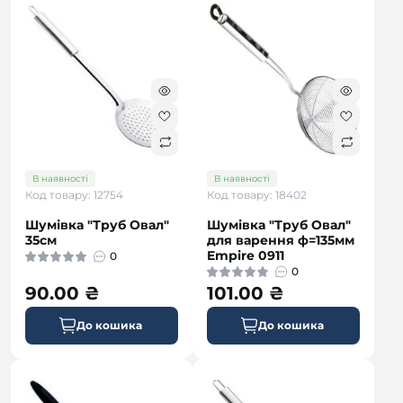
В наявності
В наявності
Код товару: 12754
Код товару: 18402
Шумівка "Труб Овал"
Шумівка "Труб Овал"
35см
для варення ф=135мм
Empire 0911
0
0
90.00 ₴
101.00 ₴
До кошика
До кошика