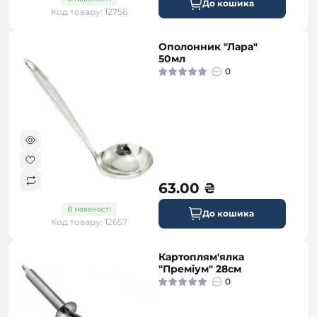
До кошика
Код товару: 12756
Ополонник "Лара"
50мл
0
63.00 ₴
В наявності
До кошика
Код товару: 12657
Картоплям'ялка
"Преміум" 28см
0