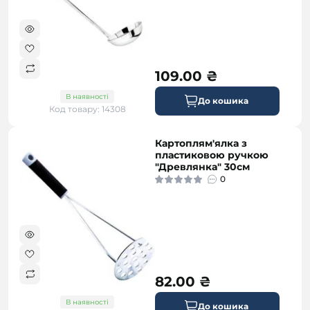
109.00 ₴
В наявності
До кошика
Код товару: 14308
Картоплям'ялка з
пластиковою ручкою
"Древлянка" 30см
0
82.00 ₴
В наявності
До кошика