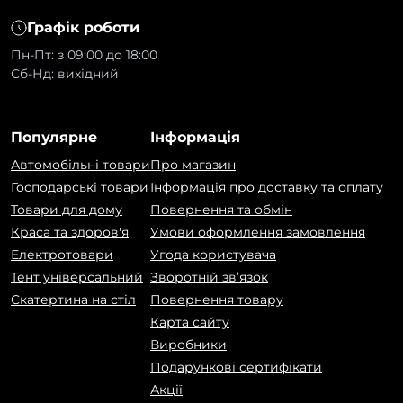
Графік роботи
Пн-Пт: з 09:00 до 18:00
Сб-Нд: вихідний
Популярне
Інформація
Автомобільні товари
Про магазин
Господарські товари
Інформація про доставку та оплату
Товари для дому
Повернення та обмін
Краса та здоров'я
Умови оформлення замовлення
Електротовари
Угода користувача
Тент універсальний
Зворотній зв’язок
Скатертина на стіл
Повернення товару
Карта сайту
Виробники
Подарункові сертифікати
Акції