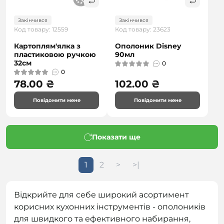
Закінчився
Закінчився
Код товару: 12559
Код товару: 23623
Картоплям'ялка з
Ополоник Disney
пластиковою ручкою
90мл
32см
0
0
78.00 ₴
102.00 ₴
Повідомити мене
Повідомити мене
Показати ще
1
2
>
>|
Відкрийте для себе широкий асортимент
корисних кухонних інструментів - ополоників
для швидкого та ефективного набирання,