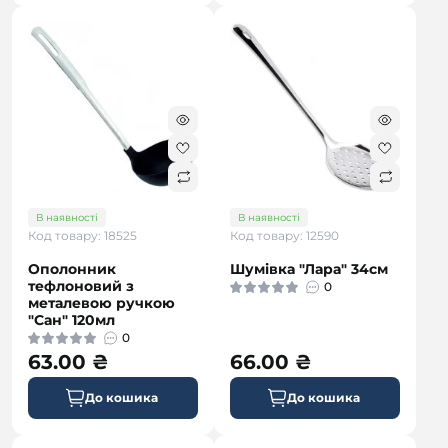
В наявності
В наявності
Код товару: 18525
Код товару: 12590
Ополонник
Шумівка "Лара" 34см
тефлоновий з
0
металевою ручкою
"Сан" 120мл
0
63.00 ₴
66.00 ₴
До кошика
До кошика