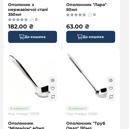
Ополоник з
Ополонник "Лара"
нержавіючої сталі
50мл
350мл
0
0
182.00 ₴
63.00 ₴
До кошика
До кошика
В наявності
В наявності
Код товару: 12658
Код товару: 12660
Ополонник
Ополонник "Труб
"Міленіум" 40мл
Овал" 110мл