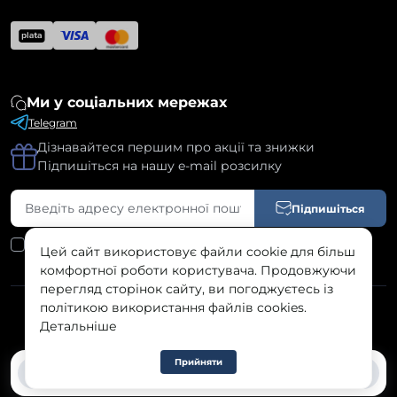
Ми у соціальних мережах
Telegram
Дізнавайтеся першим про акції та знижки
Підпишіться на нашу e-mail розсилку
Підпишіться
Я прочитав
Угода користувача
і згоден з вимогами
Цей сайт використовує файли cookie для більш
комфортної роботи користувача. Продовжуючи
перегляд сторінок сайту, ви погоджуєтесь із
політикою використання файлів cookies.
SILK © 2026
Детальніше
Прийняти
0
0