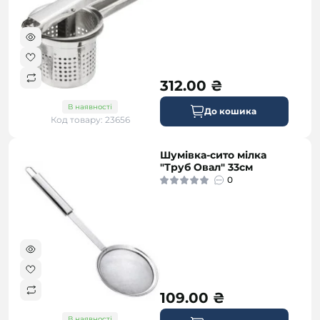
312.00 ₴
В наявності
До кошика
Код товару: 23656
Шумівка-сито мілка
"Труб Овал" 33см
0
109.00 ₴
В наявності