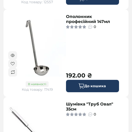
Код товару: 12557
Ополонник
професійний 147мл
0
192.00 ₴
В наявності
До кошика
Код товару: 17419
Шумівка "Труб Овал"
35см
0