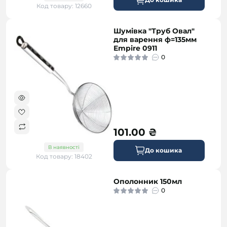
Код товару: 12660
Шумівка "Труб Овал"
для варення ф=135мм
Empire 0911
0
101.00 ₴
В наявності
До кошика
Код товару: 18402
Ополонник 150мл
0