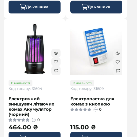
До кошика
До кошика
безкоштовна
В наявності
В наявності
Код товару: 31604
Код товару: 31609
Електричний
Електропастка для
знищувач літаючих
комах з кнопкою
комах Акумулятор
0
(чорний)
0
464.00 ₴
115.00 ₴