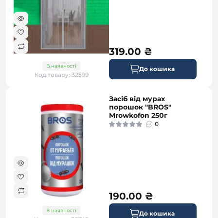
319.00 ₴
В наявності
До кошика
Код товару: 32599
Засіб від мурах
порошок "BROS"
Mrowkofon 250г
0
190.00 ₴
В наявності
До кошика