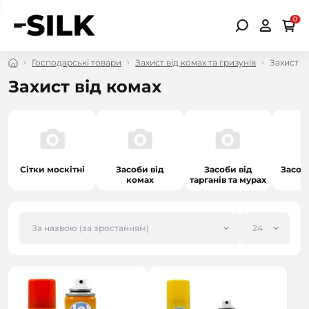
0
Господарські товари
Захист від комах та гризунів
Захист в
Захист від комах
Сітки москітні
Засоби від
Засоби від
Засоби
комах
тарганів та мурах
т