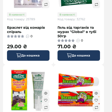
В наявності
В наявності
Код товару: 25789
Код товару: 32762
Браслет від комарів
Гель від тарганів та
спіраль
мурах "Global" в тубі
50гр
0
0
29.00 ₴
71.00 ₴
До кошика
До кошика