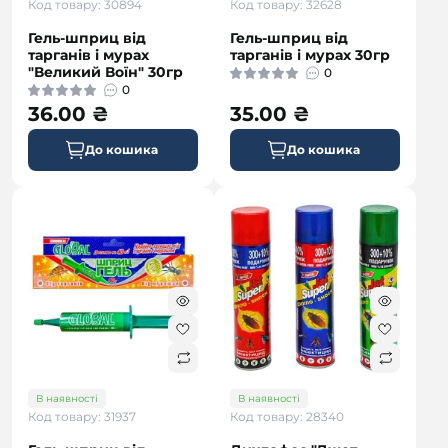
Код товару: 30894
Код товару: 32628
Гель-шприц від
Гель-шприц від
тарганів і мурах
тарганів і мурах 30гр
"Великий Воїн" 30гр
0
0
36.00 ₴
35.00 ₴
До кошика
До кошика
В наявності
В наявності
Код товару: 31937
Код товару: 28340