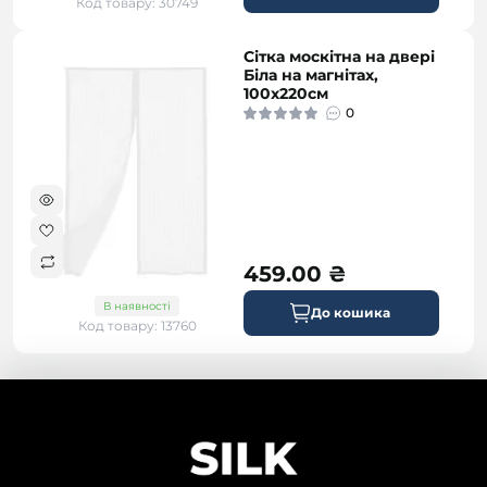
Код товару: 30749
Сітка москітна на двері
Біла на магнітах,
100x220см
0
459.00 ₴
В наявності
До кошика
Код товару: 13760