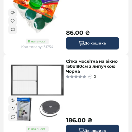
86.00 ₴
В наявності
До кошика
Код товару: 31754
Сітка москітна на вікно
150х180см з липучкою
Чорна
0
186.00 ₴
В наявності
До кошика