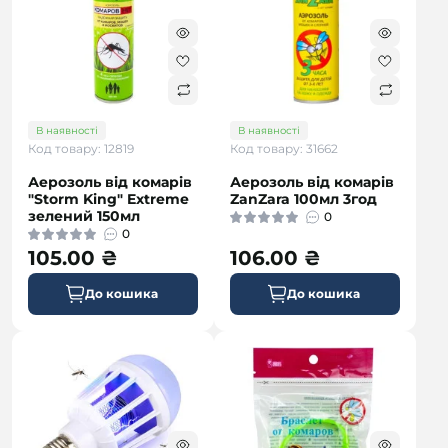
В наявності
В наявності
Код товару: 12819
Код товару: 31662
Аерозоль від комарів
Аерозоль від комарів
"Storm King" Extreme
ZanZara 100мл 3год
зелений 150мл
0
0
105.00 ₴
106.00 ₴
До кошика
До кошика