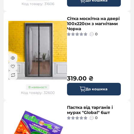
До кошика
Код товару: 31606
Сітка москітна на двері
100х220см з магнітами
Чорна
0
319.00 ₴
В наявності
До кошика
Код товару: 32600
Пастка від тарганів і
мурах "Global" 6шт
0