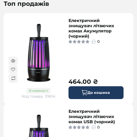
Топ продажів
Електричний
знищувач літаючих
комах Акумулятор
(чорний)
0
464.00 ₴
В наявності
До кошика
Код товару: 31604
Електричний
знищувач літаючих
комах USB (чорний)
0