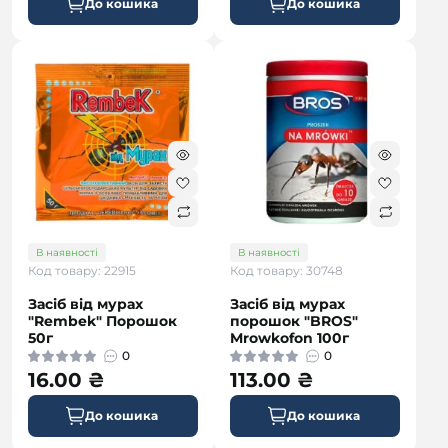
До кошика
До кошика
В наявності
В наявності
Код товару: 22915
Код товару: 30748
Засіб від мурах
Засіб від мурах
"Rembek" Порошок
порошок "BROS"
50г
Mrowkofon 100г
0
0
16.00 ₴
113.00 ₴
До кошика
До кошика