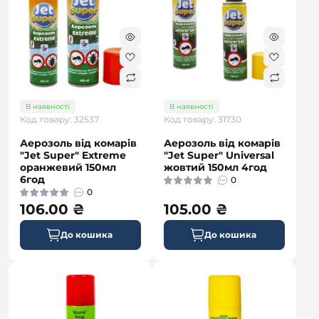
В наявності
В наявності
Код товару: 32537
Код товару: 31730
Аерозоль від комарів
Аерозоль від комарів
"Jet Super" Extreme
"Jet Super" Universal
оранжевий 150мл
жовтий 150мл 4год
6год
0
0
106.00 ₴
105.00 ₴
До кошика
До кошика