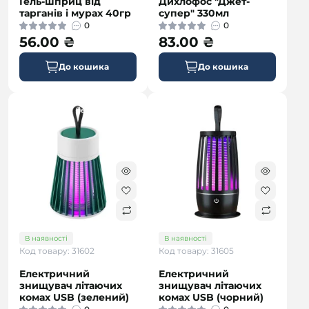
Гель-шприц від
Дихлофос "Джет-
тарганів і мурах 40гр
супер" 330мл
0
0
56.00 ₴
83.00 ₴
До кошика
До кошика
безкоштовна
В наявності
В наявності
Код товару: 31602
Код товару: 31605
Електричний
Електричний
знищувач літаючих
знищувач літаючих
комах USB (зелений)
комах USB (чорний)