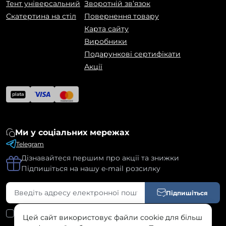
Тент універсальний
Зворотній зв’язок
Скатертина на стіл
Повернення товару
Карта сайту
Виробники
Подарункові сертифікати
Акції
Ми у соціальних мережах
Telegram
Дізнавайтеся першим про акції та знижки
Підпишіться на нашу e-mail розсилку
Підпишіться
Я прочитав
Угода користувача
і згоден з вимогами
Цей сайт використовує файли cookie для більш