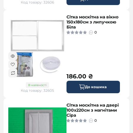
Код товару: 32606
Сітка москітна на вікно
150х180см з липучкою
Біла
0
186.00 ₴
В наявності
До кошика
Код товару: 32605
Сітка москітна на двері
100х220см з магнітами
Сіра
0