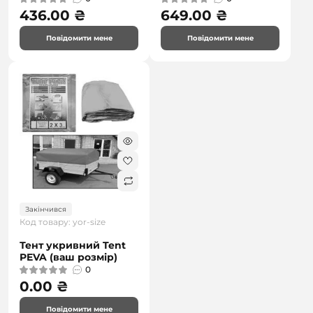
436.00 ₴
649.00 ₴
Повідомити мене
Повідомити мене
Закінчився
Код товару: yor-size
Тент укривний Tent
PEVA (ваш розмір)
0
0.00 ₴
Повідомити мене