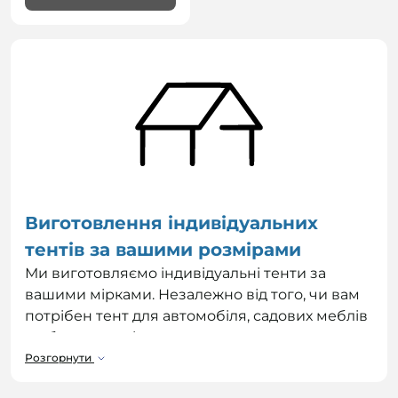
Виготовлення індивідуальних
тентів за вашими розмірами
Ми виготовляємо індивідуальні тенти за
вашими мірками. Незалежно від того, чи вам
потрібен тент для автомобіля, садових меблів
чи будь-якого іншого застосування, ми
зможемо створити для вас тент, який ідеально
Розгорнути
підходить під ваші потреби. Тенти є