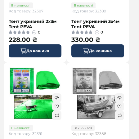
В наявності
В наявності
Код товару: 32387
Код товару: 32389
Тент укривний 2х3м
Тент укривний 3х4м
Tent PEVA
Tent PEVA
0
0
228.00 ₴
330.00 ₴
До кошика
До кошика
В наявності
Закінчився
Код товару: 32391
Код товару: 32388