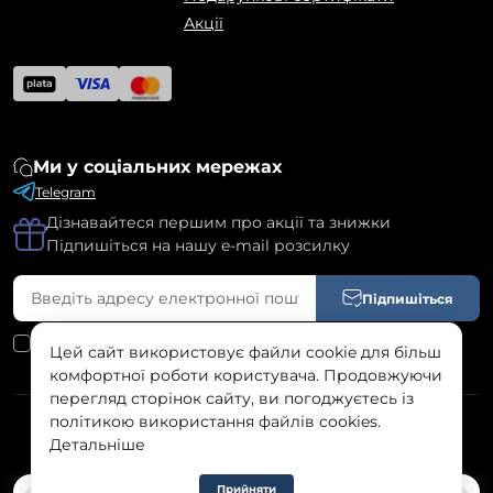
Акції
Ми у соціальних мережах
Telegram
Дізнавайтеся першим про акції та знижки
Підпишіться на нашу e-mail розсилку
Підпишіться
Я прочитав
Угода користувача
і згоден з вимогами
Цей сайт використовує файли cookie для більш
комфортної роботи користувача. Продовжуючи
перегляд сторінок сайту, ви погоджуєтесь із
політикою використання файлів cookies.
SILK © 2026
Детальніше
Прийняти
0
0