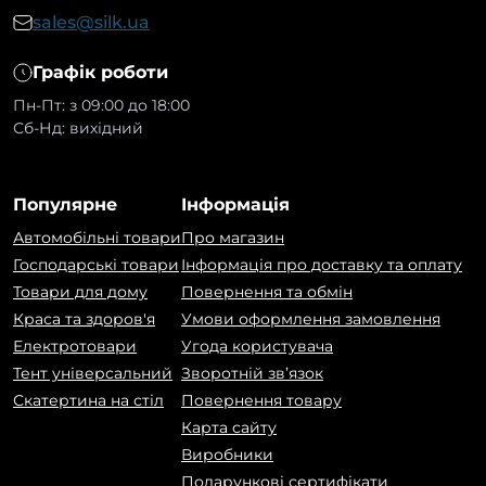
sales@silk.ua
Запрошуємо вас відкрити нові можливості з
Графік роботи
нашими індивідуальними тентами, які
Пн-Пт: з 09:00 до 18:00
створені, щоб відповідати вашим унікальним
Сб-Нд: вихідний
потребам. Чи потрібен вам захист від погоди
для авто, меблів чи іншого майна, ми маємо
рішення на кожен випадок. Вагаєтесь, де
Популярне
Інформація
купити тент? Довіртеся
SILK
і відкрийте
Автомобільні товари
Про магазин
новий рівень комфорту та надійності з
Господарські товари
Інформація про доставку та оплату
нашими тентами PEVA.
Товари для дому
Повернення та обмін
Краса та здоров'я
Умови оформлення замовлення
Електротовари
Угода користувача
Тент універсальний
Зворотній зв’язок
Скатертина на стіл
Повернення товару
Карта сайту
Виробники
Подарункові сертифікати