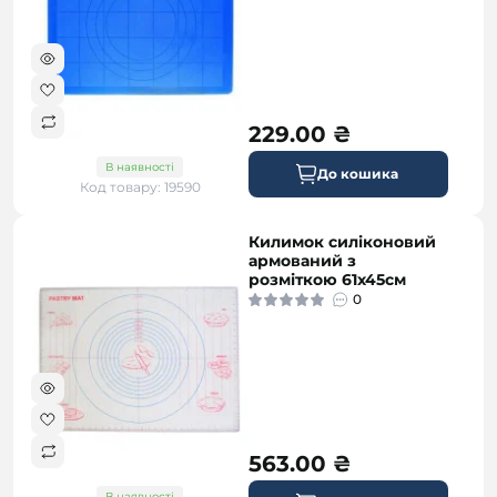
229.00 ₴
В наявності
До кошика
Код товару: 19590
Килимок силіконовий
безкоштовна
армований з
розміткою 61х45см
0
563.00 ₴
В наявності