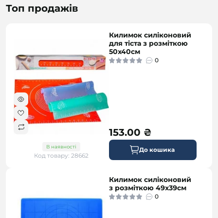
Топ продажів
Килимок силіконовий
для тіста з розміткою
50х40см
0
153.00 ₴
В наявності
До кошика
Код товару: 28662
Килимок силіконовий
з розміткою 49х39см
0