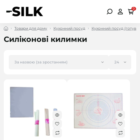
0
Товари для дому
Кухонний посуд
Кухонний посуд (готува
Силіконові килимки
безкоштовна