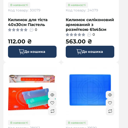
В наявності
В наявності
Код товару: 30079
Код товару: 24079
Килимок для тіста
Килимок силіконовий
40х30см Пастель
армований з
розміткою 61х45см
0
0
112.00 ₴
563.00 ₴
До кошика
До кошика
В наявності
В наявності
Код товару: 28662
Код товару: 19590