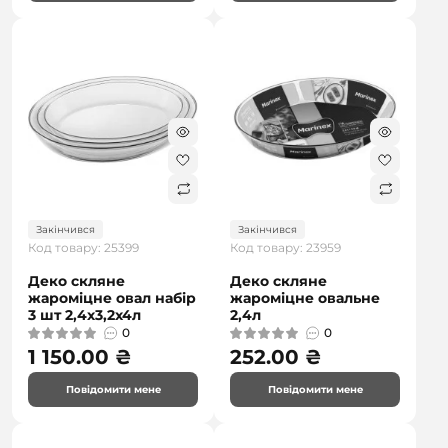
безкоштовна
Закінчився
Закінчився
Код товару: 25399
Код товару: 23959
Деко скляне
Деко скляне
жароміцне овал набір
жароміцне овальне
3 шт 2,4х3,2х4л
2,4л
0
0
1 150.00 ₴
252.00 ₴
Повідомити мене
Повідомити мене