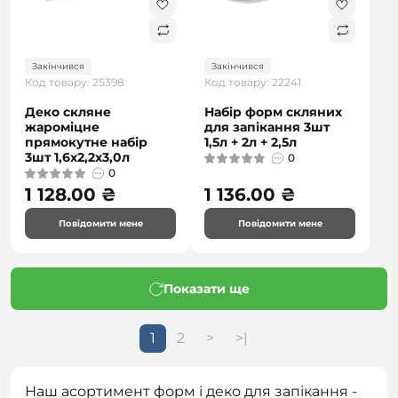
Закінчився
Закінчився
Код товару: 25398
Код товару: 22241
Деко скляне
Набір форм скляних
жароміцне
для запікання 3шт
прямокутне набір
1,5л + 2л + 2,5л
3шт 1,6х2,2х3,0л
0
0
1 128.00 ₴
1 136.00 ₴
Повідомити мене
Повідомити мене
Показати ще
1
2
>
>|
Наш асортимент форм і деко для запікання -