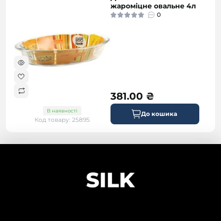
жароміцне овальне 4л
0
381.00 ₴
В наявності
До кошика
Код товару: 25895