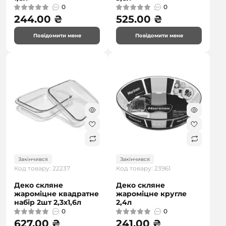
0
0
244.00 ₴
525.00 ₴
Повідомити мене
Повідомити мене
Закінчився
Закінчився
Код товару: 22237
Код товару: 23961
Деко скляне
Деко скляне
жароміцне квадратне
жароміцне кругле
набір 2шт 2,3х1,6л
2,4л
0
0
627.00 ₴
241.00 ₴