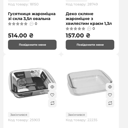
Код товару: 18150
Код товару: 28749
Гусятниця жароміцна
Деко скляне
зі скла 3,5л овальна
жароміцне з
хвилястим краєм 1,3л
0
0
514.00 ₴
157.00 ₴
Повідомити мене
Повідомити мене
Закінчився
Закінчився
Код товару: 25903
Код товару: 22235