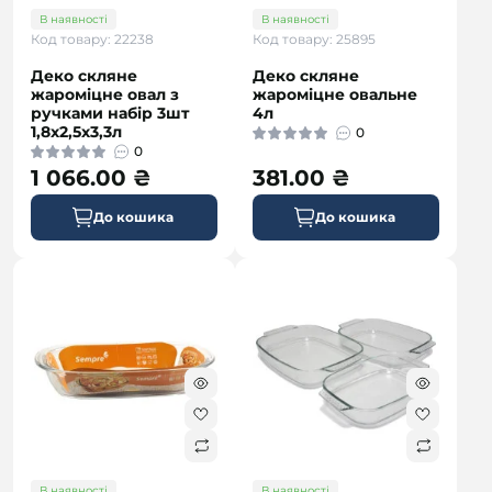
В наявності
В наявності
Код товару: 22238
Код товару: 25895
Деко скляне
Деко скляне
жароміцне овал з
жароміцне овальне
ручками набір 3шт
4л
1,8х2,5х3,3л
0
0
1 066.00 ₴
381.00 ₴
До кошика
До кошика
В наявності
В наявності