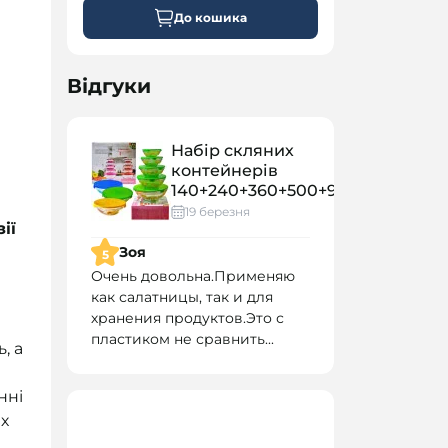
До кошика
Відгуки
Набір скляних
контейнерів
140+240+360+500+900мл
19 березня
ії
Зоя
5
Очень довольна.Применяю
как салатницы, так и для
хранения продуктов.Это с
пластиком не сравнить...
, а
нні
их