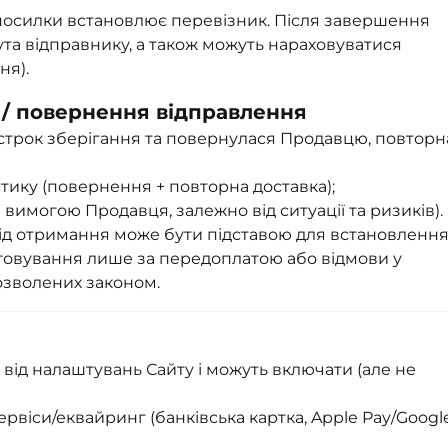
посилки встановлює перевізник. Після завершення
та відправнику, а також можуть нараховуватися
ня).
 / повернення відправлення
строк зберігання та повернулася Продавцю, повторн
тику (повернення + повторна доставка);
вимогою Продавця, залежно від ситуації та ризиків).
ід отримання може бути підставою для встановленн
говування лише за передоплатою або відмови у
озволених законом.
від налаштувань Сайту і можуть включати (але не
ервіси/еквайринг (банківська картка, Apple Pay/Googl