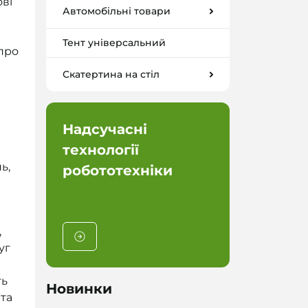
ові
Автомобільні товари
Тент універсальний
 про
Скатертина на стіл
Надсучасні
JBL кол
технології
поколін
ь,
робототехніки
,
уг
ть
Новинки
 та