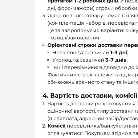
протягом 1–2 робочих днів
. У пер
дні, форс-мажори) строки обробки
Якщо певного товару немає в наявн
(комплектація наборів, перевірка 
це та запропонуємо варіанти: очік
позиції/замовлення.
Орієнтовні строки доставки пер
Нова пошта: зазвичай
1–3 дні
;
Укрпошта: зазвичай
3–7 днів
;
інші перевізники: відповідно до ї
Фактичний строк залежить від марш
обмежень воєнного стану та інших
4. Вартість доставки, комісі
Вартість доставки розраховується 
оціночної вартості, типу доставки 
(післяплата, адресний забір/достав
Комісії
перевізника/банку/платіжно
сплачуватися Покупцем згідно з та