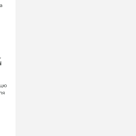
а
,
ї
вцю
ля