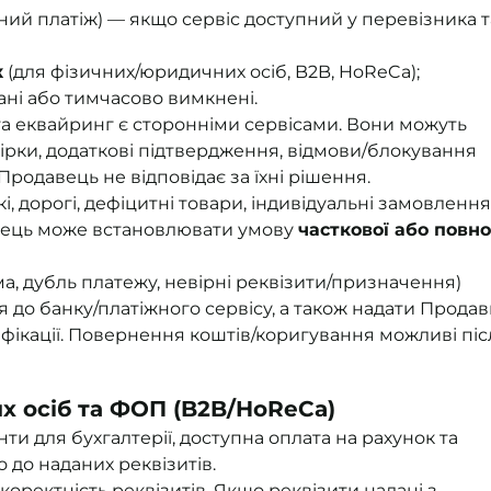
ний платіж) — якщо сервіс доступний у перевізника т
к
(для фізичних/юридичних осіб, B2B, HoReCa);
ані або тимчасово вимкнені.
 та еквайринг є сторонніми сервісами. Вони можуть
евірки, додаткові підтвердження, відмови/блокування
родавець не відповідає за їхні рішення.
і, дорогі, дефіцитні товари, індивідуальні замовлення
вець може встановлювати умову
часткової або повно
ма, дубль платежу, невірні реквізити/призначення)
 до банку/платіжного сервісу, а також надати Прода
фікації. Повернення коштів/коригування можливі піс
х осіб та ФОП (B2B/HoReCa)
нти для бухгалтерії, доступна оплата на рахунок та
 до наданих реквізитів.
коректність реквізитів. Якщо реквізити надані з