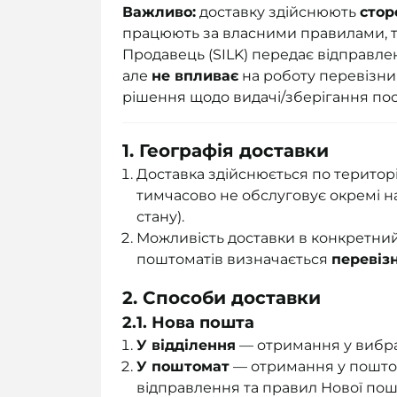
Важливо:
доставку здійснюють
стор
працюють за власними правилами, т
Продавець (SILK) передає відправле
але
не впливає
на роботу перевізни
рішення щодо видачі/зберігання пос
1. Географія доставки
Доставка здійснюється по територі
тимчасово не обслуговує окремі н
стану).
Можливість доставки в конкретний 
поштоматів визначається
перевіз
2. Способи доставки
2.1. Нова пошта
У відділення
— отримання у вибра
У поштомат
— отримання у поштома
відправлення та правил Нової пош