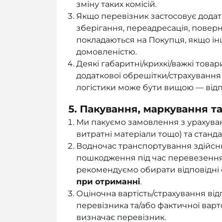
зміну таких комісій.
Якщо перевізник застосовує додат
зберігання, переадресація, поверне
покладаються на Покупця, якщо і
домовленістю.
Деякі габаритні/крихкі/важкі тов
додаткової обрешітки/страхування 
логістики може бути вищою — відп
5. Пакування, маркування т
Ми пакуємо замовлення з урахуван
витратні матеріали тощо) та станд
Водночас транспортування здійсн
пошкодження під час перевезення
рекомендуємо обирати відповідні 
при отриманні
.
Оціночна вартість/страхування ві
перевізника та/або фактичної варто
визначає перевізник.