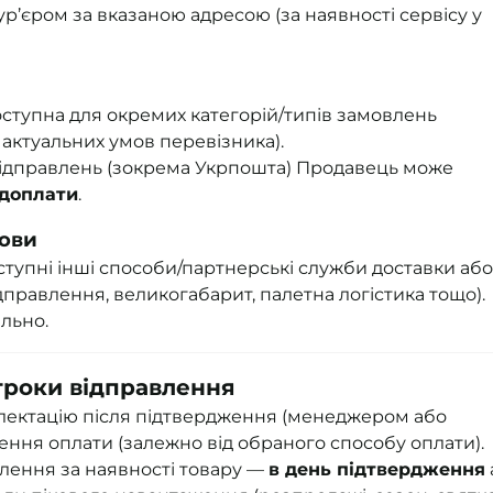
р’єром за вказаною адресою (за наявності сервісу у
ступна для окремих категорій/типів замовлень
 актуальних умов перевізника).
відправлень (зокрема Укрпошта) Продавець може
едоплати
.
мови
ступні інші способи/партнерські служби доставки або
дправлення, великогабарит, палетна логістика тощо).
льно.
троки відправлення
ектацію після підтвердження (менеджером або
ення оплати (залежно від обраного способу оплати).
лення за наявності товару —
в день підтвердження