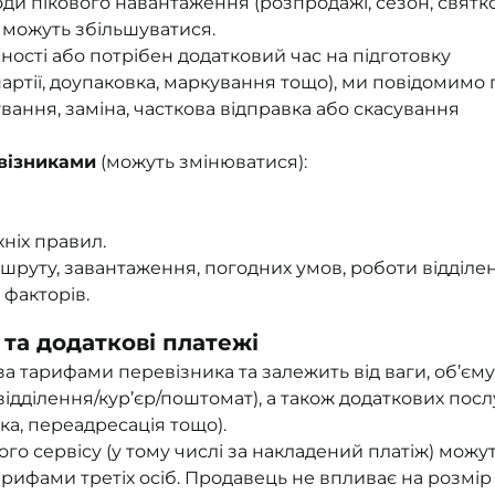
іоди пікового навантаження (розпродажі, сезон, святк
 можуть збільшуватися.
ості або потрібен додатковий час на підготовку
партії, доупаковка, маркування тощо), ми повідомимо
ування, заміна, часткова відправка або скасування
евізниками
(можуть змінюватися):
Джойстіки для
Xbox One, PC
хніх правил.
руту, завантаження, погодних умов, роботи відділен
 факторів.
ї та додаткові платежі
за тарифами перевізника та залежить від ваги, об’єму
(відділення/кур’єр/поштомат), а також додаткових посл
ка, переадресація тощо).
го сервісу (у тому числі за накладений платіж) можу
рифами третіх осіб. Продавець не впливає на розмір