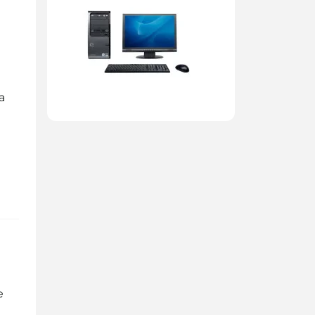
а
я
e