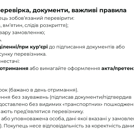
еревірка, документи, важливі правила
ць зобов’язаний перевірити:
 вм’ятин, слідів розкриття);
овару замовленню;
.
діленні/при кур’єрі
до підписання документів або
унку перевізника.
нестачі:
 отримання
або вимагайте оформлення
акта/претенз
рок (бажано в день отримання).
ння без зауважень (підписав документи/підтвердив
 доставлено без видимих «транспортних» пошкоджень
ають пред’являтися перевізнику.
бо уповноважена особа, дані якої вказані у замовле
. Покупець несе відповідальність за коректність дан