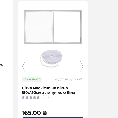
л/
Код товару: 23497
В наявності
В наявності
Сітка москітна на вікно
Дитяча фа
150х150см з липучкою Біла
м’якою іг
подарунко
0
"Пухнасти
165.00 ₴
199.00