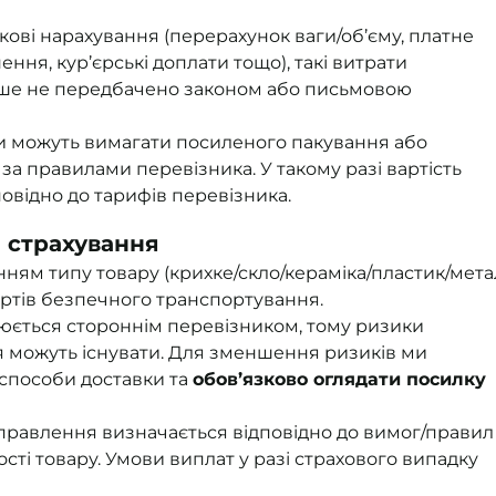
кові нарахування (перерахунок ваги/об’єму, платне
ння, кур’єрські доплати тощо), такі витрати
нше не передбачено законом або письмовою
ари можуть вимагати посиленого пакування або
за правилами перевізника. У такому разі вартість
овідно до тарифів перевізника.
а страхування
ням типу товару (крихке/скло/кераміка/пластик/мета
артів безпечного транспортування.
юється стороннім перевізником, тому ризики
 можуть існувати. Для зменшення ризиків ми
способи доставки та
обов’язково оглядати посилку
дправлення визначається відповідно до вимог/правил
сті товару. Умови виплат у разі страхового випадку