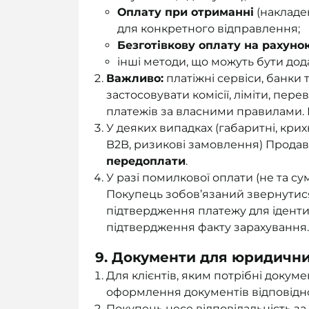
Оплату при отриманні
(накладе
для конкретного відправлення;
Безготівкову оплату на рахуно
інші методи, що можуть бути дод
Важливо:
платіжні сервіси, банки
застосовувати комісії, ліміти, пер
платежів за власними правилами. П
У деяких випадках (габаритні, крихк
B2B, ризикові замовлення) Прода
передоплати
.
У разі помилкової оплати (не та су
Покупець зобов’язаний звернутися
підтвердження платежу для іденти
підтвердження факту зарахування.
9. Документи для юридични
Для клієнтів, яким потрібні докуме
оформлення документів відповідно
Покупець несе відповідальність за 