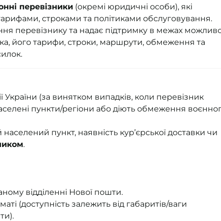
онні перевізники
(окремі юридичні особи), які
арифами, строками та політиками обслуговування.
ння перевізнику та надає підтримку в межах можливо
ка, його тарифи, строки, маршрути, обмеження та
илок.
ї України (за винятком випадків, коли перевізник
аселені пункти/регіони або діють обмеження воєнно
населений пункт, наявність кур’єрської доставки чи
ником
.
ному відділенні Нової пошти.
ті (доступність залежить від габаритів/ваги
ти).