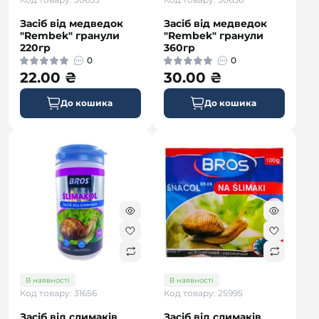
Засіб від медведок
Засіб від медведок
"Rembek" гранули
"Rembek" гранули
220гр
360гр
0
0
22.00 ₴
30.00 ₴
До кошика
До кошика
В наявності
В наявності
Код товару: 31656
Код товару: 25995
Засіб від слимаків
Засіб від слимаків