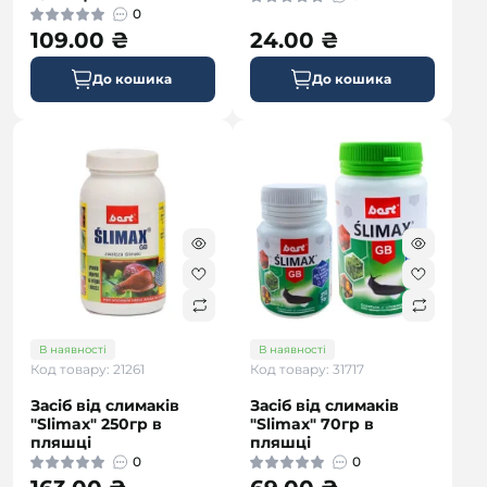
0
109.00 ₴
24.00 ₴
До кошика
До кошика
В наявності
В наявності
Код товару: 21261
Код товару: 31717
Засіб від слимаків
Засіб від слимаків
"Slimax" 250гр в
"Slimax" 70гр в
пляшці
пляшці
0
0