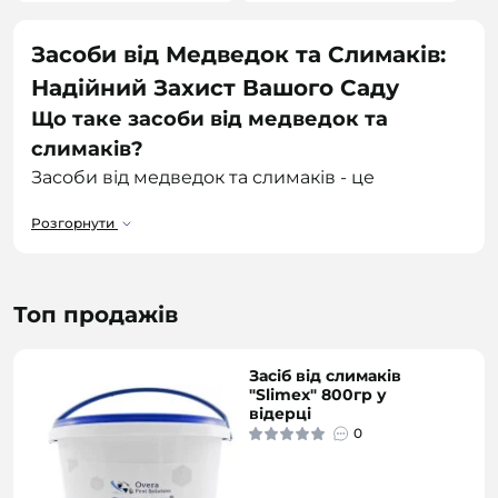
Засоби від Медведок та Слимаків:
Надійний Захист Вашого Саду
Що таке засоби від медведок та
слимаків?
Засоби від медведок та слимаків - це
спеціальні препарати, призначені для
Розгорнути
боротьби з цими шкідниками, які завдають
значної шкоди рослинам. Медведки (кроти) та
слимаки можуть швидко пошкодити корені
рослин та листя, що призводить до зниження
Топ продажів
врожайності та погіршення зовнішнього
вигляду рослин.
Засіб від слимаків
"Slimex" 800гр у
Для чого потрібні засоби від медведок
відерці
0
та слимаків?
Засоби від медведок та слимаків необхідні
для: