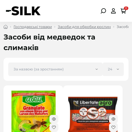
0
Господарські товари
Засоби для обробки рослин
Засоби 
Засоби від медведок та
слимаків