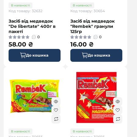
В наявності
В наявності
Код товару: 32632
Код товару: 30654
Засіб від медведок
Засіб від медведок
"De libertate" 400г в
"Rembek" гранули
пакеті
125гр
0
0
58.00 ₴
16.00 ₴
До кошика
До кошика
В наявності
В наявності
Код товару: 30655
Код товару: 30656