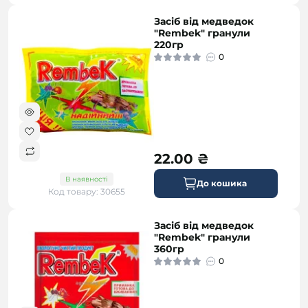
слимаками
в нашому магазині "Silk.ua" і
Засіб від медведок
будьте впевнені у якості та ефективності
"Rembek" гранули
кожного продукту.
220гр
0
22.00 ₴
В наявності
До кошика
Код товару: 30655
Засіб від медведок
"Rembek" гранули
360гр
0