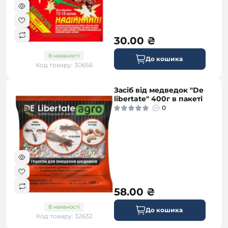
30.00 ₴
В наявності
До кошика
Код товару: 30656
Засіб від медведок "De
libertate" 400г в пакеті
0
58.00 ₴
В наявності
До кошика
Код товару: 32632