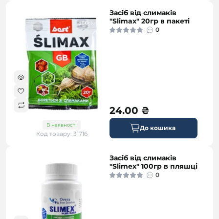
Засіб від слимаків
"Slimax" 20гр в пакеті
0
24.00 ₴
В наявності
До кошика
Код товару: 31716
Засіб від слимаків
"Slimex" 100гр в пляшці
0