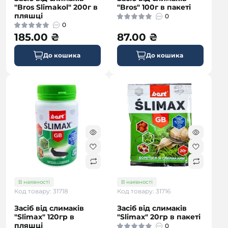
"Bros Slimakol" 200г в
"Bros" 100г в пакеті
пляшці
0
0
185.00 ₴
87.00 ₴
До кошика
До кошика
В наявності
В наявності
Код товару: 31718
Код товару: 31716
Засіб від слимаків
Засіб від слимаків
"Slimax" 120гр в
"Slimax" 20гр в пакеті
пляшці
0