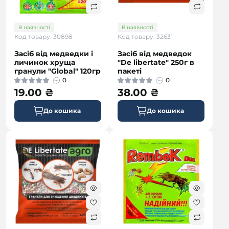
В наявності
В наявності
Код товару: 30898
Код товару: 32631
Засіб від медведки і
Засіб від медведок
личинок хруща
"De libertate" 250г в
гранули "Global" 120гр
пакеті
0
0
19.00 ₴
38.00 ₴
До кошика
До кошика