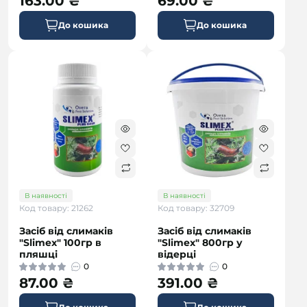
163.00 ₴
69.00 ₴
До кошика
До кошика
В наявності
В наявності
Код товару: 21262
Код товару: 32709
Засіб від слимаків
Засіб від слимаків
"Slimex" 100гр в
"Slimex" 800гр у
пляшці
відерці
0
0
87.00 ₴
391.00 ₴