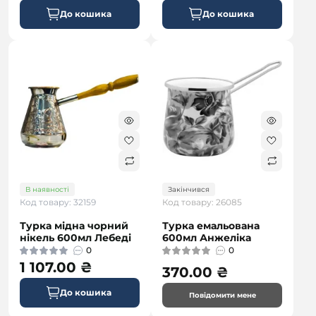
До кошика
До кошика
В наявності
Закінчився
Код товару: 32159
Код товару: 26085
Турка мідна чорний
Турка емальована
нікель 600мл Лебеді
600мл Анжеліка
0
0
1 107.00 ₴
370.00 ₴
До кошика
Повідомити мене