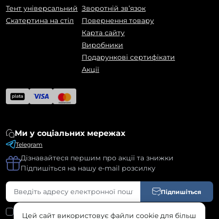
Тент універсальний
Зворотній зв’язок
Скатертина на стіл
Повернення товару
Карта сайту
Виробники
Подарункові сертифікати
Акції
Ми у соціальних мережах
Telegram
Дізнавайтеся першим про акції та знижки
Підпишіться на нашу e-mail розсилку
Підпишіться
Я прочитав
Угода користувача
і згоден з вимогами
Цей сайт використовує файли cookie для більш