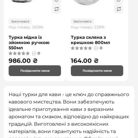
Закінчився
Закінчився
Код товару: 26386
Код товару: 23816
Турка мідна із
Турка скляна з
зйомною ручкою
кришкою 800мл
550мл
0
0
986.00 ₴
164.00 ₴
Повідомити мене
Повідомити мене
Наші турки для кави - це ключ до справжнього
кавового мистецтва. Вони забезпечують
ідеальне приготування кави з виразним
ароматом та смаком, відповідно до найкращих
традицій. Виготовлені з високоякісних
матеріалів, вони гарантують надійність та