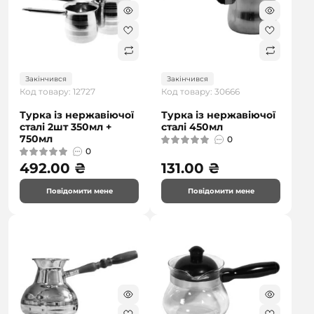
Закінчився
Закінчився
Код товару: 12727
Код товару: 30666
Турка із нержавіючої
Турка із нержавіючої
сталі 2шт 350мл +
сталі 450мл
750мл
0
0
492.00 ₴
131.00 ₴
Повідомити мене
Повідомити мене