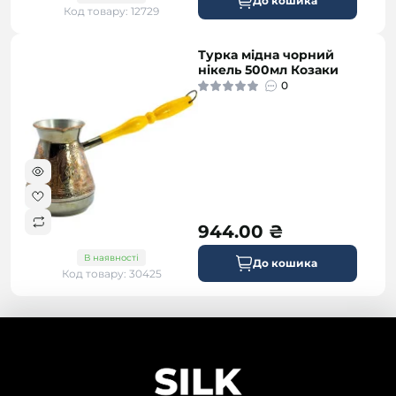
До кошика
Код товару: 12729
Турка мідна чорний
нікель 500мл Козаки
0
944.00 ₴
В наявності
До кошика
Код товару: 30425