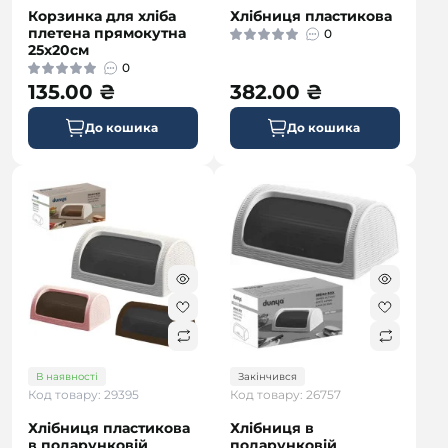
Корзинка для хліба
Хлібниця пластикова
плетена прямокутна
0
25х20см
0
135.00 ₴
382.00 ₴
До кошика
До кошика
В наявності
Закінчився
Код товару: 29395
Код товару: 26757
Хлібниця пластикова
Хлібниця в
в подарунковій
подарунковій