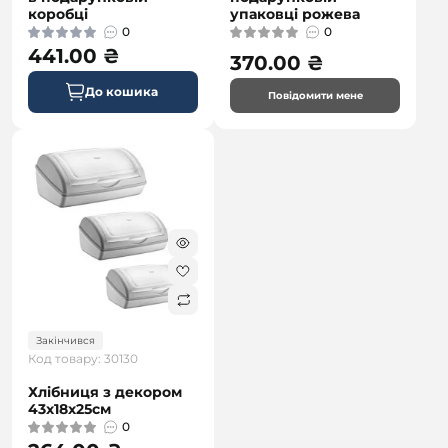
коробці
упаковці рожева
0
0
441.00 ₴
370.00 ₴
До кошика
Повідомити мене
Закінчився
Код товару: 30130
Хлібниця з декором
43х18х25см
0