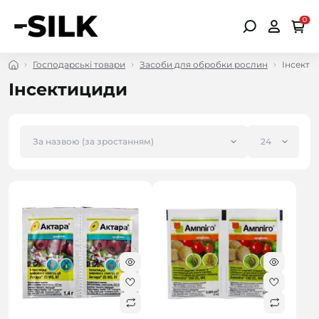
0
Господарські товари
Засоби для обробки рослин
Інсекти
Інсектициди