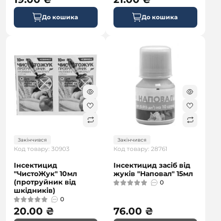
До кошика
До кошика
Закінчився
Закінчився
Код товару: 30903
Код товару: 28761
Інсектицид
Інсектицид засіб від
"ЧистоЖук" 10мл
жуків "Наповал" 15мл
(протруйник від
0
шкідників)
0
20.00 ₴
76.00 ₴