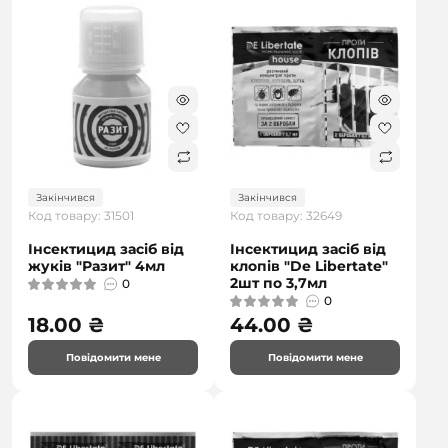
Закінчився
Закінчився
Код товару: 31501
Код товару: 32649
Інсектицид засіб від
Інсектицид засіб від
жуків "Разит" 4мл
клопів "De Libertate"
2шт по 3,7мл
0
0
18.00 ₴
44.00 ₴
Повідомити мене
Повідомити мене