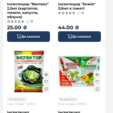
Інсектицид "Вантекс"
Інсектицид "Енжіо"
2,5мл (картопля,
3,6мл в пакеті
томати, капуста,
0
яблуня)
0
25.00 ₴
44.00 ₴
До кошика
До кошика
В наявності
В наявності
Код товару: 22953
Код товару: 30904
Інсектицид
Інсектицид