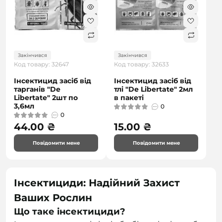
Закінчився
Закінчився
Код товару: 32647
Код товару: 32633
Інсектицид засіб від
Інсектицид засіб від
тарганів "De
тлі "De Libertate" 2мл
Libertate" 2шт по
в пакеті
3,6мл
0
0
44.00 ₴
15.00 ₴
Повідомити мене
Повідомити мене
Інсектициди: Надійний Захист
Ваших Рослин
Що таке інсектициди?