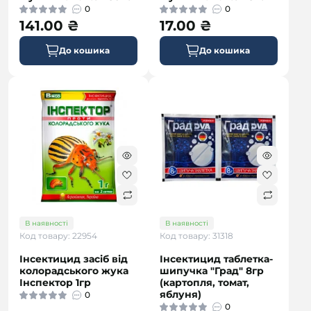
0
0
141.00 ₴
17.00 ₴
До кошика
До кошика
В наявності
В наявності
Код товару: 22954
Код товару: 31318
Інсектицид засіб від
Інсектицид таблетка-
колорадського жука
шипучка "Град" 8гр
Інспектор 1гр
(картопля, томат,
яблуня)
0
0