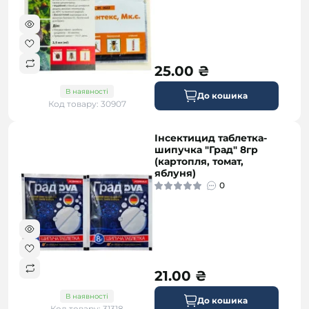
25.00 ₴
В наявності
До кошика
Код товару: 30907
Інсектицид таблетка-
шипучка "Град" 8гр
(картопля, томат,
яблуня)
0
21.00 ₴
В наявності
До кошика
Код товару: 31318