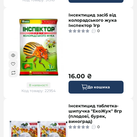
Інсектицид засіб від
колорадського жука
Інспектор 1гр
0
16.00 ₴
В наявності
До кошика
Код товару: 22954
Інсектицид таблетка-
шипучка "ЕкоЖук" 8гр
(плодові, буряк,
виноград)
0