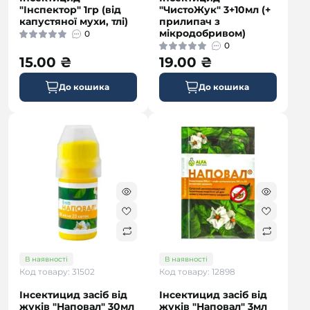
"Інспектор" 1гр (від
"ЧистоЖук" 3+10мл (+
капустяної мухи, тлі)
прилипач з
мікродобривом)
0
0
15.00 ₴
19.00 ₴
До кошика
До кошика
В наявності
В наявності
Код товару: 31502
Код товару: 12898
Інсектицид засіб від
Інсектицид засіб від
жуків "Наповал" 30мл
жуків "Наповал" 3мл