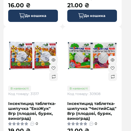
16.00 ₴
21.00 ₴
До кошика
До кошика
В наявності
В наявності
Код товару: 31317
Код товару: 30908
Інсектицид таблетка-
Інсектицид таблетка-
шипучка "ЕкоЖук"
шипучка "ЧистийСад"
8гр (плодові, буряк,
8гр (плодові, буряк,
виноград)
виноград)
0
0
19.00 ₴
21.00 ₴