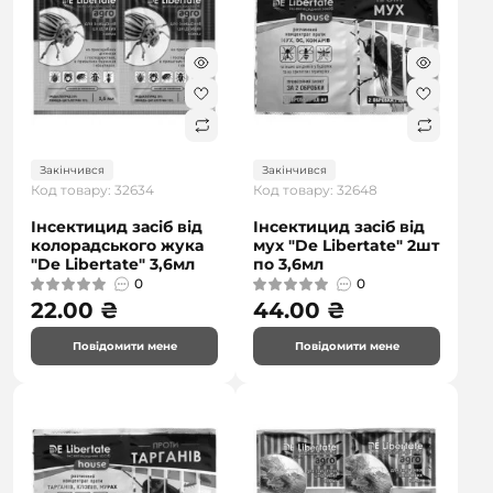
Закінчився
Закінчився
Код товару: 32634
Код товару: 32648
Інсектицид засіб від
Інсектицид засіб від
колорадського жука
мух "De Libertate" 2шт
"De Libertate" 3,6мл
по 3,6мл
0
0
22.00 ₴
44.00 ₴
Повідомити мене
Повідомити мене