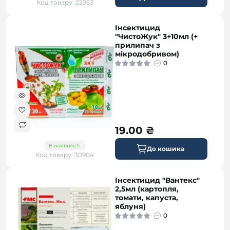
Код товару: 22953
Інсектициди купити
Засоби від комах-шкідників
Інсектицид
Захист рослин від шкідників
"ЧистоЖук" 3+10мл (+
Інсектициди для саду
прилипач з
Хімічні інсектициди
мікродобривом)
0
Біологічні інсектициди
Інсектициди для городу
19.00 ₴
В наявності
До кошика
Код товару: 30904
Інсектицид "Вантекс"
2,5мл (картопля,
томати, капуста,
яблуня)
0