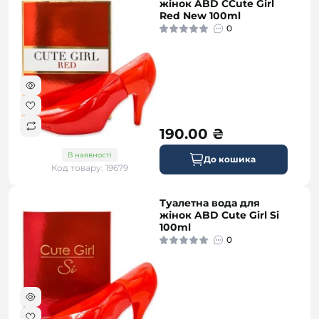
жінок ABD CCute Girl
Red New 100ml
0
190.00 ₴
В наявності
До кошика
Код товару: 19679
Туалетна вода для
жінок ABD Cute Girl Si
100ml
0