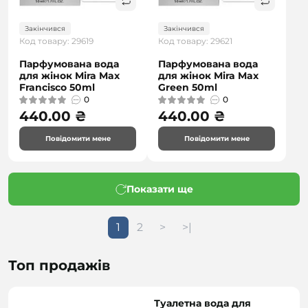
Закінчився
Закінчився
Код товару: 29619
Код товару: 29621
Парфумована вода
Парфумована вода
для жінок Mira Max
для жінок Mira Max
Francisco 50ml
Green 50ml
0
0
440.00 ₴
440.00 ₴
Повідомити мене
Повідомити мене
Показати ще
1
2
>
>|
Топ продажів
Туалетна вода для