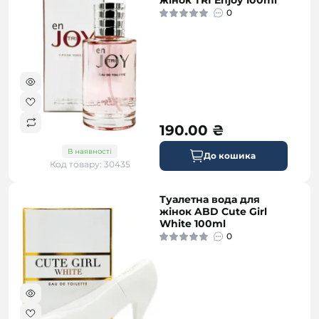
жінок TRI Enjoy 100ml
0
190.00 ₴
В наявності
До кошика
Код товару: 30435
Туалетна вода для
жінок ABD Cute Girl
White 100ml
0