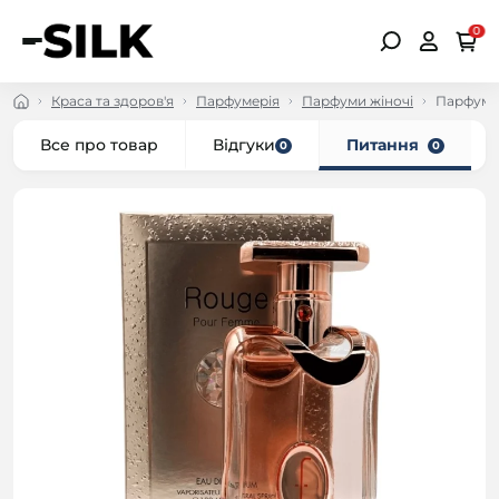
0
Краса та здоров'я
Парфумерія
Парфуми жіночі
Парфумов
Все про товар
Відгуки
Питання
0
0