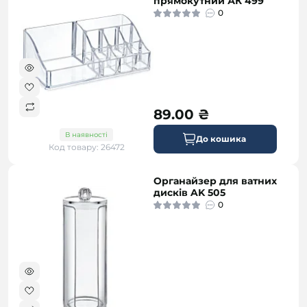
прямокутний АК 499
0
89.00 ₴
В наявності
До кошика
Код товару: 26472
Органайзер для ватних
дисків AK 505
0