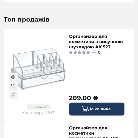
Топ продажів
Органайзер для
косметики з висувною
шухлядою АК 523
0
209.00 ₴
В наявності
До кошика
Код товару: 26471
Органайзер для
косметики