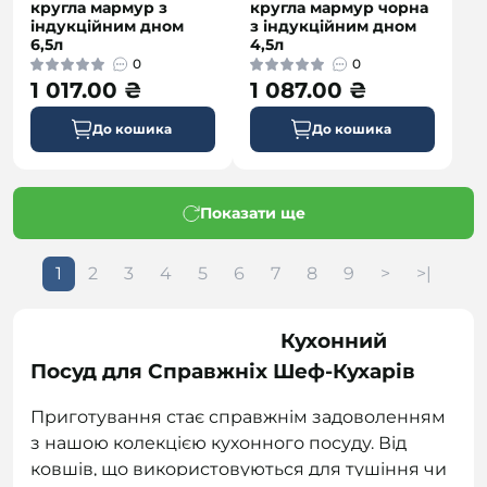
кругла мармур з
кругла мармур чорна
індукційним дном
з індукційним дном
6,5л
4,5л
0
0
1 017.00 ₴
1 087.00 ₴
До кошика
До кошика
Показати ще
1
2
3
4
5
6
7
8
9
>
>|
Кухонний
Посуд для Справжніх Шеф-Кухарів
Приготування стає справжнім задоволенням
з нашою колекцією кухонного посуду. Від
ковшів, що використовуються для тушіння чи