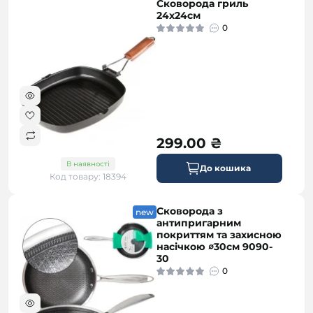
Сковорода гриль
24х24см
0
299.00 ₴
В наявності
До кошика
Код товару: 18394
Сковорода з
безкоштовна
new
антипригарним
покриттям та захисною
насічкою ∅30см 9090-
30
0