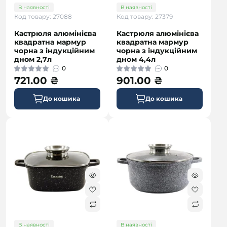
В наявності
В наявності
Код товару: 27088
Код товару: 27379
Кастрюля алюмінієва
Кастрюля алюмінієва
квадратна мармур
квадратна мармур
чорна з індукційним
чорна з індукційним
дном 2,7л
дном 4,4л
0
0
721.00 ₴
901.00 ₴
До кошика
До кошика
В наявності
В наявності