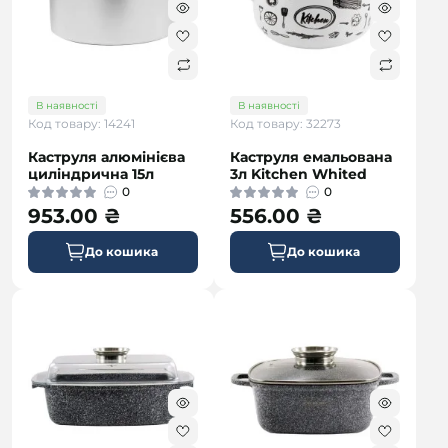
В наявності
В наявності
Код товару: 14241
Код товару: 32273
Каструля алюмінієва
Каструля емальована
циліндрична 15л
3л Kitchen Whited
0
0
953.00 ₴
556.00 ₴
До кошика
До кошика