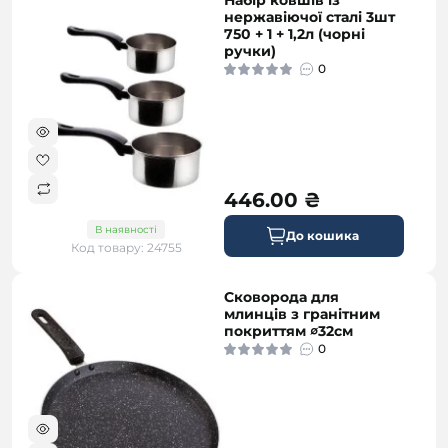
Набір ковшів із
нержавіючої сталі 3шт
750 + 1 + 1,2л (чорні
ручки)
0
446.00 ₴
В наявності
До кошика
Код товару: 24755
Сковорода для
млинців з гранітним
покриттям ∅32см
0