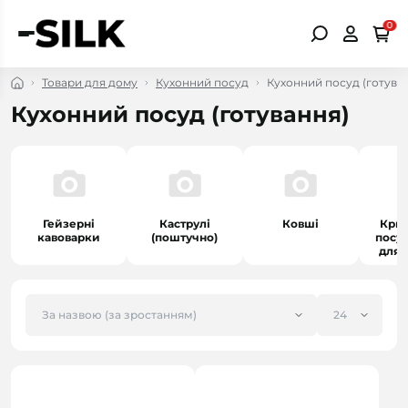
0
Товари для дому
Кухонний посуд
Кухонний посуд (готува
Кухонний посуд (готування)
Гейзерні
Каструлі
Ковші
Кри
кавоварки
(поштучно)
посуд
для 