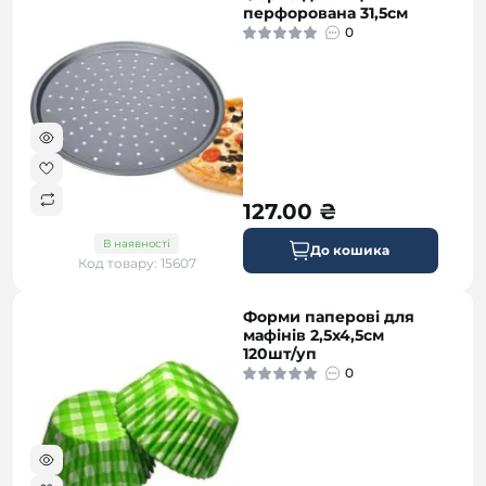
перфорована 31,5см
0
127.00 ₴
В наявності
До кошика
Код товару: 15607
Форми паперові для
мафінів 2,5х4,5см
120шт/уп
0