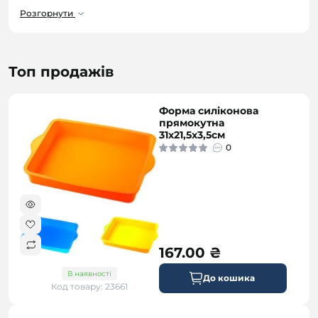
пасерування, до сковорідок, які допомагають
Розгорнути
створити ідеально золотисту скоринку на
вашому стейку - у нас є все, щоб ваші
кулінарні мрії стали реальністю. Відчуйте
Топ продажів
задоволення від кулінарного мистецтва
разом з нашим кухонним посудом!
Форма силіконова
прямокутна
31х21,5х3,5см
0
167.00 ₴
В наявності
До кошика
Код товару: 23661