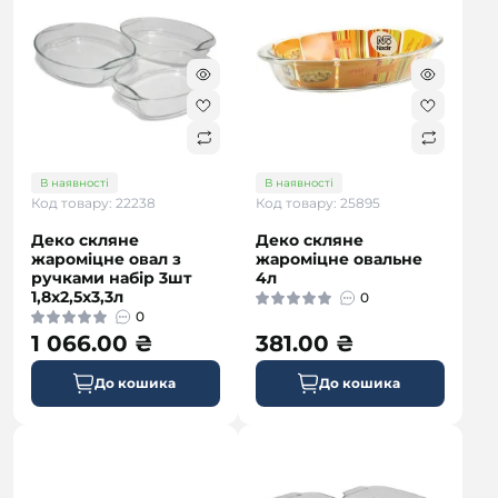
В наявності
В наявності
Код товару: 22238
Код товару: 25895
Деко скляне
Деко скляне
жароміцне овал з
жароміцне овальне
ручками набір 3шт
4л
1,8х2,5х3,3л
0
0
1 066.00 ₴
381.00 ₴
До кошика
До кошика