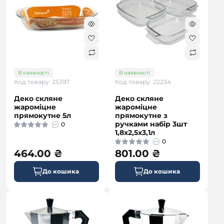
В наявності
В наявності
Код товару: 25397
Код товару: 22234
Деко скляне
Деко скляне
жароміцне
жароміцне
прямокутне 5л
прямокутне з
ручками набір 3шт
0
1,8х2,5х3,1л
0
464.00 ₴
801.00 ₴
До кошика
До кошика