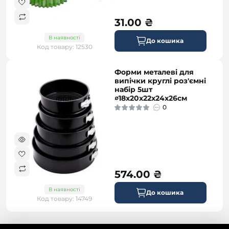
31.00 ₴
В наявності
До кошика
Код товару: 12530
Форми металеві для
випічки круглі роз'ємні
набір 5шт
∅18х20х22х24х26см
0
574.00 ₴
В наявності
До кошика
Код товару: 14749