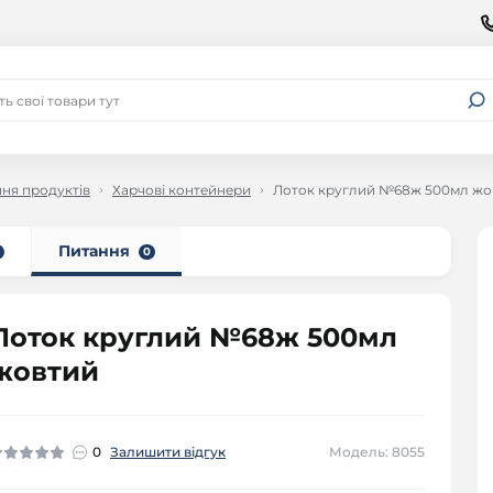
ння продуктів
Харчові контейнери
Лоток круглий №68ж 500мл жо
Питання
0
Лоток круглий №68ж 500мл
жовтий
0
Залишити відгук
Модель: 8055