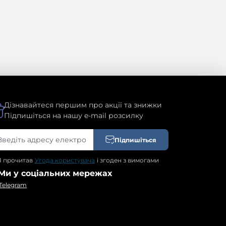
Дізнавайтеся першим про акції та знижки
Підпишіться на нашу e-mail розсилку
Підпишіться
Я прочитав
Угода користувача
і згоден з вимогами
Ми у соціальних мережах
Telegram