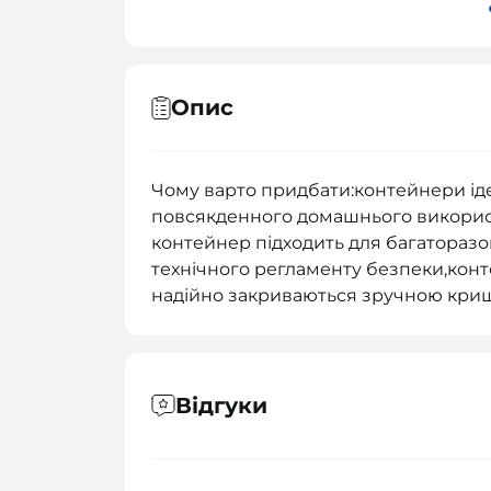
Опис
Чому варто придбати:контейнери іде
повсякденного домашнього використ
контейнер підходить для багаторазо
технічного регламенту безпеки,конте
надійно закриваються зручною кри
Відгуки