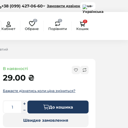
+38 (099) 427-06-60
Замовити дзвінок
ua
0
0
0
Обране
Порівняти
Кабінет
Кошик
втий
В наявності
29.00 ₴
Бажаєте дізнатись коли ціна зміниться?
До кошика
Швидке замовлення