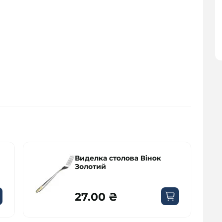
к
Лоток з ручками 1,2л
42.00 ₴