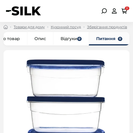
0
Товари для дому
Кухонний посуд
Зберігання продуктів
про товар
Опис
Відгуки
Питання
0
0