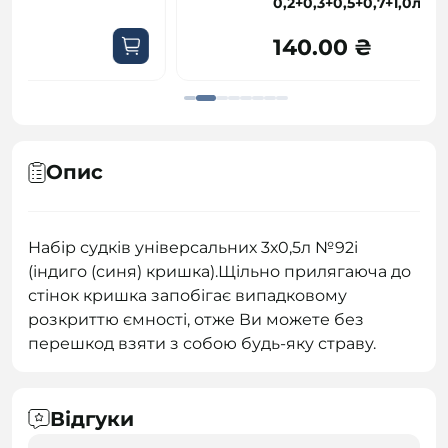
0,2+0,3+0,5+0,7+1,0л синій
140.00 ₴
Опис
Набір судків універсальних 3х0,5л №92і
(індиго (синя) кришка).Щільно прилягаюча до
стінок кришка запобігає випадковому
розкриттю ємності, отже Ви можете без
перешкод взяти з собою будь-яку страву.
Відгуки