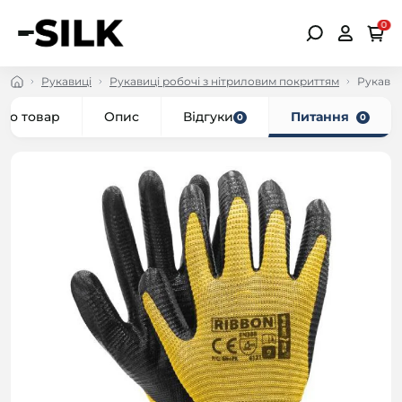
0
Рукавиці
Рукавиці робочі з нітриловим покриттям
Рукавиц
про товар
Опис
Відгуки
Питання
0
0