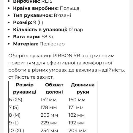
Виробник:
REIS
Країна виробник:
Польща
Тип рукавичок:
В'язані
Розмір:
9 (L)
Кількість в упаковці:
12 пар
Вага пари:
58.3 г
Матеріал:
Поліестер
Оберіть рукавиці RIBBON YB з нітриловим
покриттям для ефективної та комфортної
роботи в різних умовах, де важлива надійність,
стійкість та захист.
Розмір
Обхват
Довжина
рукавиці
долоні
руки
6 (XS)
152 мм
160 мм
7 (S)
178 мм
171 мм
8 (M)
203 мм
182 мм
9 (L)
229 мм
192 мм
10 (XL)
254 мм
204 мм