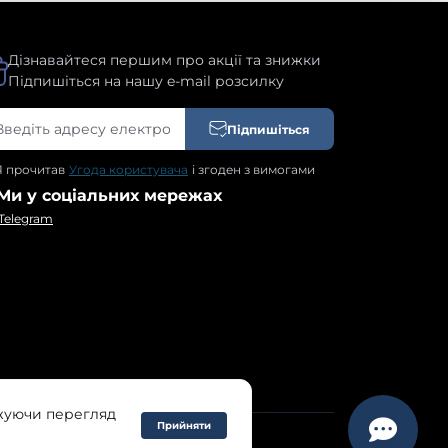
Дізнавайтеся першим про акції та знижки
Підпишіться на нашу e-mail розсилку
Підпишіться
Я прочитав
Угода користувача
і згоден з вимогами
Ми у соціальних мережах
Telegram
вжуючи перегляд
Прийняти