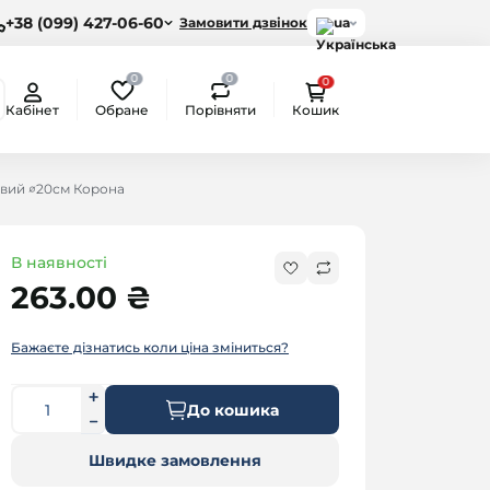
+38 (099) 427-06-60
Замовити дзвінок
ua
0
0
0
Обране
Порівняти
Кабінет
Кошик
вий ∅20см Корона
В наявності
263.00 ₴
Бажаєте дізнатись коли ціна зміниться?
До кошика
Швидке замовлення