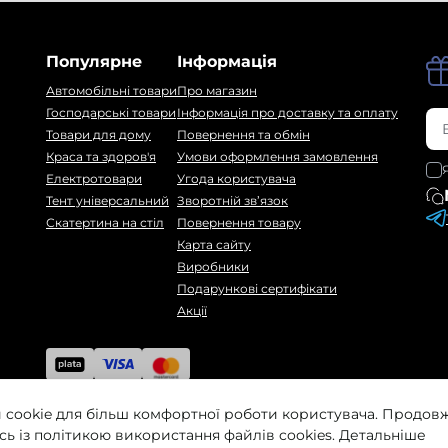
Популярне
Інформація
Автомобільні товари
Про магазин
Господарські товари
Інформація про доставку та оплату
Товари для дому
Повернення та обмін
Краса та здоров'я
Умови оформлення замовлення
Електротовари
Угода користувача
Тент універсальний
Зворотній зв’язок
Скатертина на стіл
Повернення товару
Карта сайту
Виробники
Подарункові сертифікати
Акції
 cookie для більш комфортної роботи користувача. Продо
сь із політикою використання файлів cookies.
Детальніше