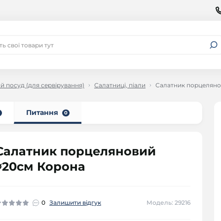
й посуд (для сервірування)
Салатниці, піали
Салатник порцеляно
Питання
0
Салатник порцеляновий
∅20см Корона
0
Залишити відгук
Модель: 29216