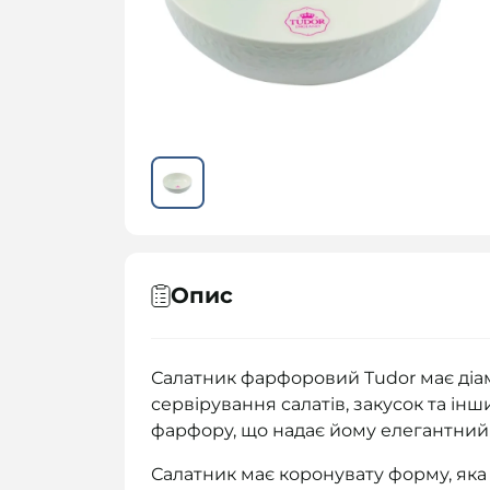
Опис
Салатник фарфоровий Tudor має діа
сервірування салатів, закусок та інш
фарфору, що надає йому елегантний в
Салатник має коронувату форму, яка