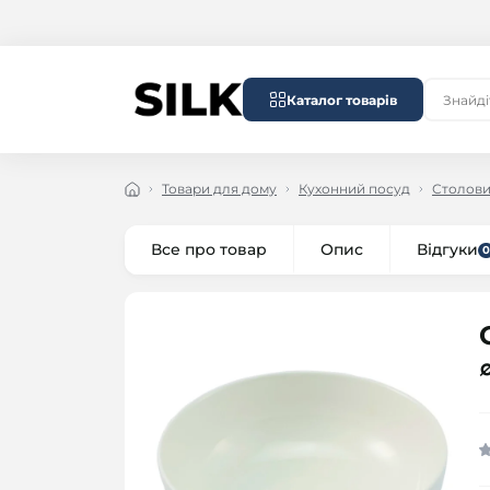
Каталог товарів
Товари для дому
Кухонний посуд
Столови
Все про товар
Опис
Відгуки
0