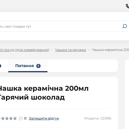
й посуд (для сервірування)
Чашки та кружки
Чашка керамічна 20
Питання
0
Чашка керамічна 200мл
Гарячий шоколад
0
Залишити відгук
Модель: 22086