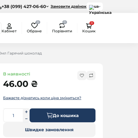
+38 (099) 427-06-60
Замовити дзвінок
ua
0
0
0
Обране
Порівняти
Кабінет
Кошик
0мл Гарячий шоколад
В наявності
46.00 ₴
Бажаєте дізнатись коли ціна зміниться?
До кошика
Швидке замовлення