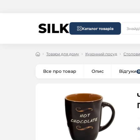
Каталог товарів
Товари для дому
Кухонний посуд
Столови
Все про товар
Опис
Відгуки
0
безкоштовна