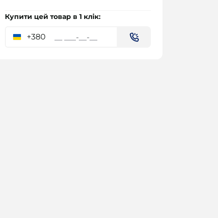
Купити цей товар в 1 клік:
+380
Чашка керамічна "Емоція"
240мл
45.00 ₴