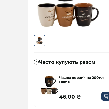
Часто купують разом
амічна 200мл
Чашка керамічна 200м
Горох
₴
46.00 ₴