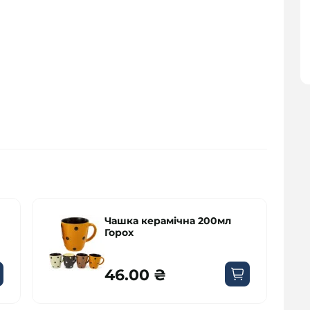
л
Чашка порцелянова 310мл
Кава
69.00 ₴