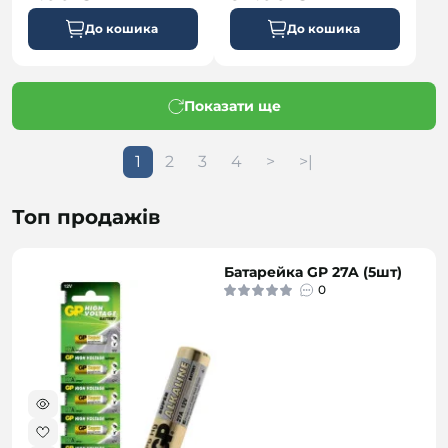
До кошика
До кошика
Показати ще
1
2
3
4
>
>|
Топ продажів
Батарейка GP 27A (5шт)
0