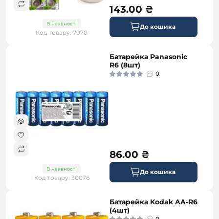
143.00 ₴
В наявності
До кошика
Код товару: 7070
Батарейка Panasonic
R6 (8шт)
0
86.00 ₴
В наявності
До кошика
Код товару: 30076
Батарейка Kodak AA-R6
(4шт)
0