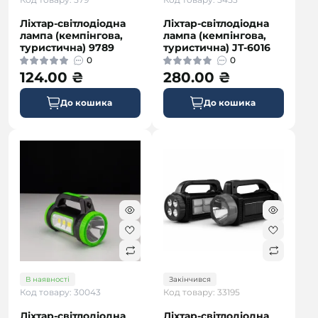
Ліхтар-світлодіодна
Ліхтар-світлодіодна
лампа (кемпінгова,
лампа (кемпінгова,
туристична) 9789
туристична) JT-6016
0
0
124.00 ₴
280.00 ₴
До кошика
До кошика
В наявності
Закінчився
Код товару: 30043
Код товару: 33195
Ліхтар-світлодіодна
Ліхтар-світлодіодна