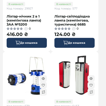
В наявності
В наявності
Код товару: 29927
Код товару: 577
Ліхтар-нічник 2 в 1
Ліхтар-світлодіодна
(кемпінгова лампа)
лампа (кемпінгова,
3AA №5200
туристична) 6685
0
0
416.00 ₴
124.00 ₴
До кошика
До кошика
В наявності
В наявності
Код товару: 579
Код товару: 5453