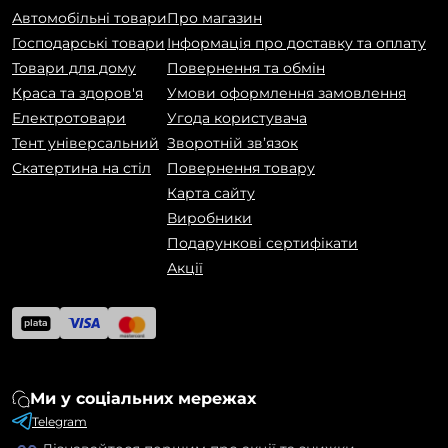
Автомобільні товари
Про магазин
Господарські товари
Інформація про доставку та оплату
Товари для дому
Повернення та обмін
Краса та здоров'я
Умови оформлення замовлення
Електротовари
Угода користувача
Тент універсальний
Зворотній зв’язок
Скатертина на стіл
Повернення товару
Карта сайту
Виробники
Подарункові сертифікати
Акції
Ми у соціальних мережах
Telegram