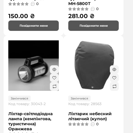
МН-5800Т
0
0
150.00 ₴
281.00 ₴
Повідомити мене
Повідомити мене
Закінчився
Закінчився
Код товару: 30043-2
Код товару: 28563
Ліхтар-світлодіодна
Ліхтарик небесний
лампа (кемпінгова,
літаючий (купол)
туристична)
0
Оранжева