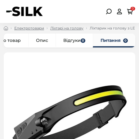
0
Електротовари
Ліхтарі на голову
Ліхтарик на голову з LE
про товар
Опис
Відгуки
Питання
0
0